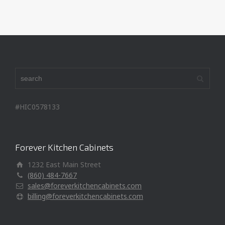
#HIC0578133
Forever Kitchen Cabinets
1232 East Main Street
(860) 484-7667
sales@foreverkitchencabinets.com
billing@foreverkitchencabinets.com