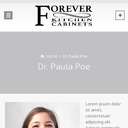
Home
Dr. Paula Poe
Dr. Paula Poe
Lorem ipsum dolor
sit amet,
consectetuer
adipiscing elit.
Aenean commodo